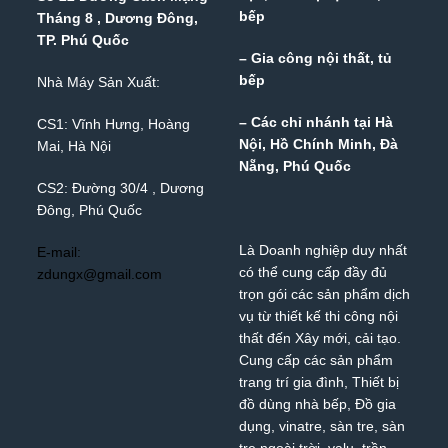
bếp
Tháng 8 , Dương Đông,
TP. Phú Quốc
– Gia công nội thất, tủ
bếp
Nhà Máy Sản Xuất:
– Các chỉ nhánh tại Hà
CS1: Vĩnh Hưng, Hoàng
Nội, Hồ Chính Minh, Đà
Mai, Hà Nội
Nẵng, Phú Quốc
CS2: Đường 30/4 , Dương
Đông, Phú Quốc
Là Doanh nghiệp duy nhất
E-mail:
có thể cung cấp đầy đủ
zdungx@gmail.com
trọn gói các sản phẩm dịch
vụ từ thiết kế thi công nội
thất đến Xây mới, cải tạo.
Cung cấp các sản phẩm
trang trí gia đình, Thiết bị
đồ dùng nhà bếp, Đồ gia
dụng,
vinatre
,
sàn tre
,
sàn
tre ngoài trời
,
valu
,
trần