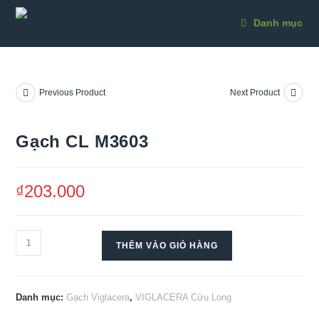
Danh mục
Previous Product
Next Product
Gạch CL M3603
₫
203.000
THÊM VÀO GIỎ HÀNG
Danh mục:
Gạch Viglacera
,
VIGLACERA Cửu Long