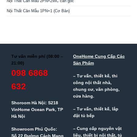
Nội Thất Căn Mẫu 2PN+2WC căn góc
Nội Thất Căn Mẫu 1PN+1 (Cơ Bản)
Tư vấn miễn phí (08:00 –
OneHome Cung Cấp Các
21:00)
Sản Phẩm
098 6868
– Tư vấn, thiết kế, thi
công nội thất nhà,
632
chung cư, văn phòng,
cửa hàng.
Shoroom Hà Nội: S218
– Tư vấn, thiết kế, lắp
VinHome Ocean Park, TP
đặt tủ bếp
Hà Nội
– Cung cấp nguyên vật
Showroom Phú Quốc:
liệu, thiết bị nội thất, tủ
Số 22 Đường Cách Mạng