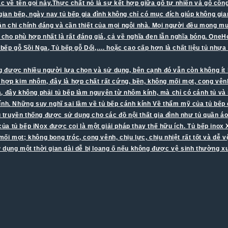
mắc về tên gọi này.Thực chất nó là sự kết hợp giữa gỗ tự nhiên và gỗ c
gian bếp, ngày nay tủ bếp gia đình không chỉ có mục đích giúp không gia
oản chi chính đáng và cần thiết của mọi ngôi nhà. Mọi người đều mong 
 cho phù hợp nhất là rất đáng giá, cả về nghĩa đen lẫn nghĩa bóng. OneHo
 bếp gỗ Sồi Nga, Tủ bếp gỗ Dổi,…. hoặc cao cấp hơn là chất liệu tủ nhự
được nhiều người lựa chọn và sử dụng, bên cạnh đó vẫn còn không ít băn 
m hợp kim nhôm, đây là hợp chất rất cứng, bền, không mối mọt, cong vê
i là, đây không phải tủ bếp làm nguyên từ nhôm kính, mà chỉ có cánh tủ v
ính. Những suy nghĩ sai lầm về tủ bếp cánh kính Về thẩm mỹ của tủ bếp 
ệu truyền thống được sử dụng cho các đồ nội thất gia đình như tủ quần 
 của tủ bếp iNox được coi là một giải pháp thay thế hữu ích. Tủ bếp inox
i mọt; không bong tróc, cong vênh, chịu lực, chịu nhiệt rất tốt và dễ 
ử dụng một thời gian dài dễ bị loang ố nếu không được vệ sinh thường 