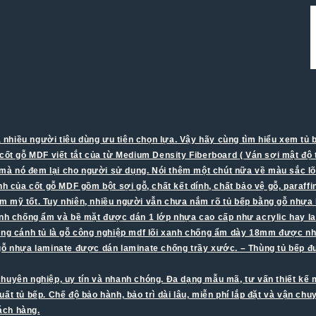
nhiều người tiêu dùng ưu tiên chọn lựa. Vậy hãy cùng tìm hiểu xem tủ b
cốt gỗ MDF viết tắt của từ Medium Density Fiberboard ( Ván sợi mật độ t
à nó đem lại cho người sử dụng. Nói thêm một chút nữa về màu sắc lõi
 của cốt gỗ MDF gồm bột sợi gỗ, chất kết dính, chất bảo vệ gỗ, paraff
ẩm mỹ tốt. Tuy nhiên, nhiều người vẫn chưa nắm rõ tủ bếp bằng gỗ nhựa
i xanh chống ẩm và bề mặt được dán 1 lớp nhựa cao cấp như acrylic hay l
rong cánh tủ là gỗ công nghiệp mdf lõi xanh chống ẩm dày 18mm được nh
i gỗ nhựa laminate được dán laminate chống trầy xước. – Thùng tủ bếp 
chuyên nghiệp, uy tín và nhanh chóng. Đa dạng mẫu mã, tư vấn thiết kế mi
 tủ bếp. Chế độ bảo hành, bảo trì dài lâu, miễn phí lắp đặt và vận chu
hách hàng.