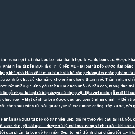
n trong nội thất nhà bếp bởi giá thành hợp lý và độ bền cao. Được khá 
 Khái niệm tủ bếp MDF là gì ? Tủ bếp MDF là loại tủ bếp được làm bằng 
ụng khá phổ biến để làm tủ bếp bởi khả năng chống ẩm chống thấm tốt m
u xanh là chất có khả năng chống ẩm chống thấm nhé. Thành phần chính
ợc rất nhiều gia đình yêu thích lựa chọn nhờ độ bền cao, mang tính th
 Tủ bếp gỗ nhựa là loại tủ bếp được sử dụng vật liệu với code gỗ mdf lõ
ng chậu rửa. – Mặt cánh tủ bếp được cấu tạo gồm 3 phần chính: + Bên t
 Mặt cánh sau cánh tủ: với gỗ acrylic là melamine chống trầy xước, vớ
e nhận sản xuất tủ bếp gỗ tự nhiên đẹp, giá rẻ theo yêu cầu tại Hà Nội, 
ỗ xoan đào, gỗ sồi nga… được xử lý mối mọt cong vênh trước khi sản xuất
g tới sản phẩm tủ bếp gỗ tự nhiên đẹp, tốt giá thành phải chăng tới tay k