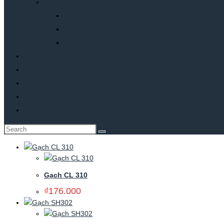
Tủ bếp khác
Tủ bếp gỗ sơn
Tủ bếp cánh kính
Tủ bếp inox
Bảng Giá
Công trình
Tư vấn
0
Toggle website search
Gạch CL 310
₫
176.000