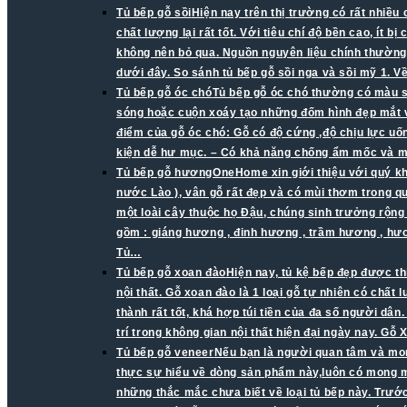
Tủ bếp gỗ sồi
Hiện nay trên thị trường có rất nhiều
chất lượng lại rất tốt. Với tiêu chí độ bền cao, ít 
không nên bỏ qua. Nguồn nguyên liệu chính thường 
dưới đây. So sánh tủ bếp gỗ sồi nga và sồi mỹ 1. V
Tủ bếp gỗ óc chó
Tủ bếp gỗ óc chó thường có màu s
sóng hoặc cuộn xoáy tạo những đốm hình đẹp mắt v
điểm của gỗ óc chó: Gỗ có độ cứng ,độ chịu lực uố
kiện dễ hư mục. – Có khả năng chống ẩm mốc và mố
Tủ bếp gỗ hương
OneHome xin giới thiệu với quý k
nước Lào ), vân gỗ rất đẹp và có mùi thơm trong q
một loài cây thuộc họ Đậu, chúng sinh trưởng rộn
gồm : giáng hương , đinh hương , trầm hương , h
Tủ…
Tủ bếp gỗ xoan đào
Hiện nay, tủ kệ bếp đẹp được th
nội thất. Gỗ xoan đào là 1 loại gỗ tự nhiên có chấ
thành rất tốt, khá hợp túi tiền của đa số người dâ
trí trong không gian nội thất hiện đại ngày nay. 
Tủ bếp gỗ veneer
Nếu bạn là người quan tâm và mon
thực sự hiểu về dòng sản phẩm này,luôn có mong mu
những thắc mắc chưa biết về loại tủ bếp này. Trước 