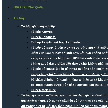
Nội thất Phú Quốc
Tủ bếp
Tủ bếp gỗ công nghiệp
Tủ bếp Acrylic
Tủ bếp Laminate
Tủ bếp Acrylic kết hợp Laminate
Tủ bếp gỗ MDF
Tủ bếp MDF được sử dụng khá phổ biế
điểm của loại tủ này có phù hợp với bạn không nhé?
vàng và lõi xanh chống ẩm. MDF lõi xanh được sử d
chúng ta dễ dàng phân biệt được chứ không phải mà
Tủ bếp gỗ nhựa
Tủ bếp gỗ nhựa là dòng sản phẩm đư
cùng chúng tôi đi tìm hiểu chi tiết về vấn đề này.
bộ phận chính: mặt cánh, thùng tủ, hậu tủ và khoa
bo xung quanh được dán bằng acrylic, laminate. +
Tủ bếp Melamine
Tủ bếp gỗ tự nhiên
Tủ bếp gỗ tự nhiên đẹp, giá rẻ. OneHom
quý khách hàng. Sử dụng chất liệu gỗ tự nhiên cao cấp: G
đủ trang thiết bị, đội thợ lành nghề. Chúng tôi tự tin man