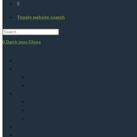
0
Toggle website search
0
Danh mục
Close
Trang chủ
Gạch Viglacera
VIGLACERA Sông Hồng
VIGLACERA Cửu Long
Bếp
Bếp ga
Bếp từ tại Phú Quốc
Phụ kiện tủ bếp
Phòng tắm, vệ sinh
Thiết bị, phụ kiện khác