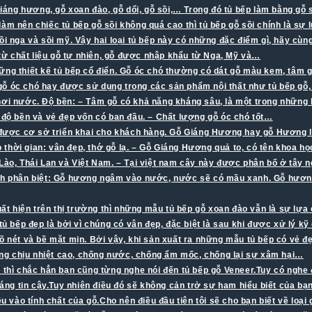
 giáng hương, gỗ xoan đào, gỗ dổi, gỗ sồi,… Trong đó tủ bếp làm bằng gỗ
 để làm nên chiếc tủ bếp gỗ sồi không quá cao thì tủ bếp gỗ sồi chính là 
nga và sồi mỹ. Vậy hai loại tủ bếp này có những đặc điểm gì, hãy cùn
 từ chất liệu gỗ tự nhiên, gỗ được nhập khẩu từ Nga, Mỹ và…
g thiết kế tủ bếp cổ điển. Gỗ óc chó thường có dát gỗ màu kem, tâm g
óc chó hay được sử dụng trong các sản phẩm nội thất như tủ bếp gỗ, 
hơi nước. Độ bền: – Tâm gỗ có khả năng kháng sâu, là một trong những l
độ bền và vẻ đẹp vốn có ban đầu. – Chất lượng gỗ óc chó tốt…
được cơ sở triển khai cho khách hàng. Gỗ Giáng Hương hay gỗ Hương là
thời gian: vân đẹp, thớ gỗ lạ. – Gỗ Giáng Hương quả to, có tên khoa h
ào, Thái Lan và Việt Nam. – Tại việt nam cây này được phân bố ở tây
ch phân biệt: Gỗ hương ngâm vào nước, nước sẽ có mầu xanh. Gỗ hươn
xuất hiện trên thị trường thì những mẫu tủ bếp gỗ xoan đào vẫn là sự l
tủ bếp đẹp là bởi vì chúng có vân đẹp, đặc biệt là sau khi được xử lý k
õ nét và bề mặt mịn. Bởi vậy, khi sản xuất ra những mẫu tủ bếp có vẻ đẹ
 năng chịu nhiệt cao, chống nước, chống ẩm mốc, chống lại sự xâm hại…
 thì chắc hẳn bạn cũng từng nghe nói đến tủ bếp gỗ Veneer.Tuy có ngh
g tin cậy.Tuy nhiên điều đó sẽ không cản trở sự ham hiểu biết của bạn 
u vào tính chất của gỗ.Cho nên điều đầu tiên tôi sẽ cho bạn biết về loại