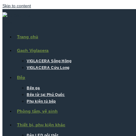
Skip to content
Trang chủ
Gạch Viglacera
VIGLACERA Sông Hồng
VIGLACERA Cửu Long
Bếp
Bếp ga
Bếp từ tại Phú Quốc
Phụ kiện tủ bếp
Phòng tắm, vệ sinh
Thiết bị, phụ kiện khác
Đèn LED nội thât