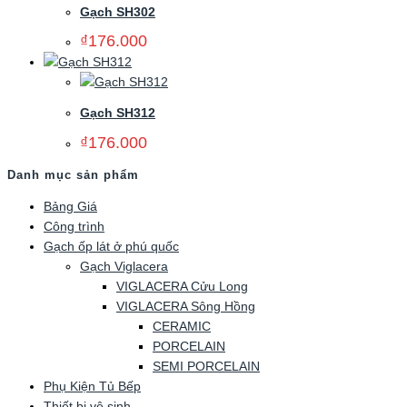
Gạch SH302
₫
176.000
Gạch SH312
₫
176.000
Danh mục sản phẩm
Bảng Giá
Công trình
Gạch ốp lát ở phú quốc
Gạch Viglacera
VIGLACERA Cửu Long
VIGLACERA Sông Hồng
CERAMIC
PORCELAIN
SEMI PORCELAIN
Phụ Kiện Tủ Bếp
Thiết bị vệ sinh