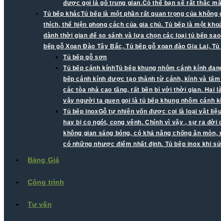
được gọi là gỗ trung gian.Có thể bạn sẽ rất thắc 
Tủ bếp khác
Tủ bếp là một phần rất quan trọng của không 
thích, thể hiện phong cách của gia chủ. Tủ bếp là một kh
dành thời gian để so sánh và lựa chọn các loại tủ bếp sao
bếp gỗ Xoan Đào Tây Bắc, Tủ bếp gỗ xoan đào Gia Lai, Tủ
Tủ bếp gỗ sơn
Tủ bếp cánh kính
Tủ bếp khung nhôm cánh kính đang 
bếp cánh kính được tạo thành từ cánh, kính và tấ
các tòa nhà cao tầng, rất bền bỉ với thời gian. Ha
vậy người ta quen gọi là tủ bếp khung nhôm cánh k
Tủ bếp inox
Gỗ tự nhiên vốn được coi là loại vật li
hay bị co ngót, cong vênh. Chính vì vậy , sự ra đời
không gian sáng bóng, có khả năng chống ăn mòn, mố
có những nhược điểm nhất định. Tủ bếp inox khi s
Bảng Giá
Công trình
Tư vấn