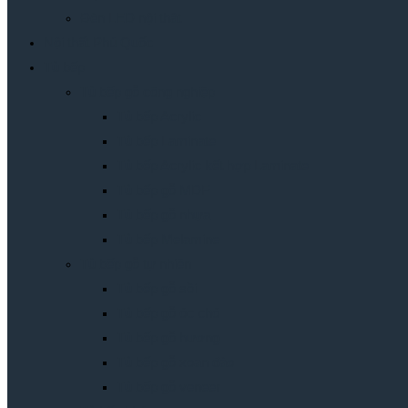
Đèn LED nội thât
Nội thất Phú Quốc
Tủ bếp
Tủ bếp gỗ công nghiệp
Tủ bếp Acrylic
Tủ bếp Laminate
Tủ bếp Acrylic kết hợp Laminate
Tủ bếp gỗ MDF
Tủ bếp gỗ nhựa
Tủ bếp Melamine
Tủ bếp gỗ tự nhiên
Tủ bếp gỗ sồi
Tủ bếp gỗ óc chó
Tủ bếp gỗ hương
Tủ bếp gỗ xoan đào
Tủ bếp gỗ veneer