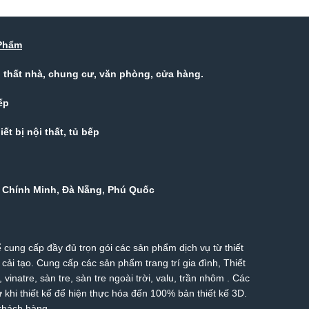
Phẩm
ội thất nhà, chung cư, văn phòng, cửa hàng.
ếp
ết bị nội thất, tủ bếp
Hồ Chính Minh, Đà Nẵng, Phú Quốc
 cung cấp đầy đủ trọn gói các sản phẩm dịch vụ từ thiết
 cải tạo. Cung cấp các sản phẩm trang trí gia đình, Thiết
g,
vinatre
,
sàn tre
,
sàn tre ngoài trời
,
valu
,
trần nhôm
. Các
khi thiết kế để hiện thực hóa đến 100% bản thiết kế 3D.
 khách hàng.