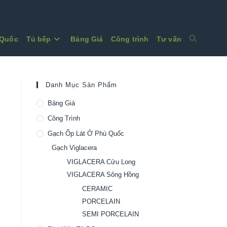
Toggle
 Quốc
Tủ bếp
Bảng Giá
Công trình
Tư vấn
website
search
Danh Mục Sản Phẩm
Bảng Giá
Công Trình
Gạch Ốp Lát Ở Phú Quốc
Gạch Viglacera
VIGLACERA Cửu Long
VIGLACERA Sông Hồng
CERAMIC
PORCELAIN
SEMI PORCELAIN