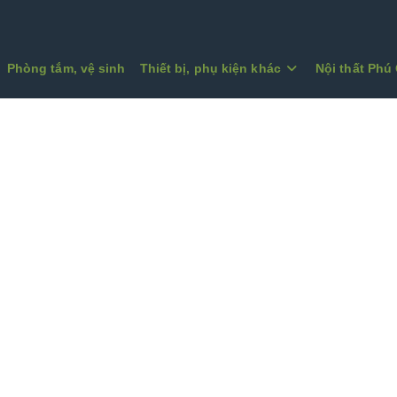
Phòng tắm, vệ sinh
Thiết bị, phụ kiện khác
Nội thất Phú