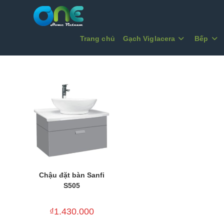
Skip
to
content
Trang chủ
Gạch Viglacera
Bếp
Chậu đặt bàn Sanfi
S505
₫
1.430.000