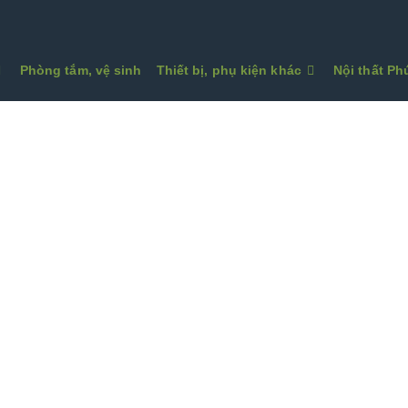
Phòng tắm, vệ sinh
Thiết bị, phụ kiện khác
Nội thất P