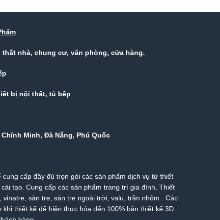
Phẩm
ội thất nhà, chung cư, văn phòng, cửa hàng.
ếp
ết bị nội thất, tủ bếp
Hồ Chính Minh, Đà Nẵng, Phú Quốc
 cung cấp đầy đủ trọn gói các sản phẩm dịch vụ từ thiết
 cải tạo. Cung cấp các sản phẩm trang trí gia đình, Thiết
g,
vinatre
,
sàn tre
,
sàn tre ngoài trời
,
valu
,
trần nhôm
. Các
khi thiết kế để hiện thực hóa đến 100% bản thiết kế 3D.
 khách hàng.