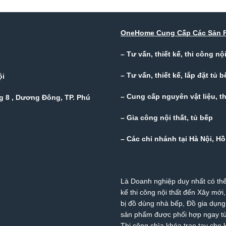
OneHome Cung Cấp Các Sản 
– Tư vấn, thiết kế, thi công n
– Tư vấn, thiết kế, lắp đặt tủ b
ội
– Cung cấp nguyên vật liệu, thi
 8 , Dương Đông, TP. Phú
– Gia công nội thất, tủ bếp
– Các chỉ nhánh tại Hà Nội, 
Là Doanh nghiệp duy nhất có thể
kế thi công nội thất đến Xây mới,
bị đồ dùng nhà bếp, Đồ gia dụn
sản phẩm được phối hợp ngay từ 
Thi công chìa khóa trao tay cho