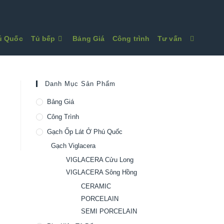
Toggle
hú Quốc
Tủ bếp
Bảng Giá
Công trình
Tư vấn
website
search
Danh Mục Sản Phẩm
Bảng Giá
Công Trình
Gạch Ốp Lát Ở Phú Quốc
Gạch Viglacera
VIGLACERA Cửu Long
VIGLACERA Sông Hồng
CERAMIC
PORCELAIN
SEMI PORCELAIN