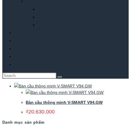
Tủ bếp khác
Tủ bếp gỗ sơn
Tủ bếp cánh kính
Tủ bếp inox
Bảng Giá
Công trình
Tư vấn
0
Toggle website search
Bàn cầu thông minh V-SMART V94.GW
₫
20.630.000
Danh mục sản phẩm