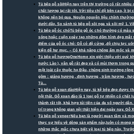
Tủ bếp gỗ sồi
Hiện nay trên thị trường có rất nhiều
chất lượng lại rất tốt. Với tiêu chí độ bền cao, ít 
không nên bỏ qua. Nguồn nguyên liệu chính thường 
dưới đây. So sánh tủ bếp gỗ sồi nga và sồi mỹ 1. V
Tủ bếp gỗ óc chó
Tủ bếp gỗ óc chó thường có màu s
sóng hoặc cuộn xoáy tạo những đốm hình đẹp mắt v
điểm của gỗ óc chó: Gỗ có độ cứng ,độ chịu lực uố
kiện dễ hư mục. – Có khả năng chống ẩm mốc và mố
Tủ bếp gỗ hương
OneHome xin giới thiệu với quý k
nước Lào ), vân gỗ rất đẹp và có mùi thơm trong q
một loài cây thuộc họ Đậu, chúng sinh trưởng rộn
gồm : giáng hương , đinh hương , trầm hương , h
Tủ…
Tủ bếp gỗ xoan đào
Hiện nay, tủ kệ bếp đẹp được th
nội thất. Gỗ xoan đào là 1 loại gỗ tự nhiên có chấ
thành rất tốt, khá hợp túi tiền của đa số người dâ
trí trong không gian nội thất hiện đại ngày nay. 
Tủ bếp gỗ veneer
Nếu bạn là người quan tâm và mon
thực sự hiểu về dòng sản phẩm này,luôn có mong mu
những thắc mắc chưa biết về loại tủ bếp này. Trước 