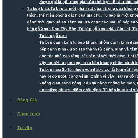
được gọi là gỗ trung gian.Có thể bạn sẽ rất thắc 
Tủ bếp khác
Tủ bếp là một phần rất quan trọng của không 
thích, thể hiện phong cách của gia chủ. Tủ bếp là một kh
dành thời gian để so sánh và lựa chọn các loại tủ bếp sao
bếp gỗ Xoan Đào Tây Bắc, Tủ bếp gỗ xoan đào Gia Lai, Tủ
Tủ bếp gỗ sơn
Tủ bếp cánh kính
Tủ bếp khung nhôm cánh kính đang 
bếp cánh kính được tạo thành từ cánh, kính và tấ
các tòa nhà cao tầng, rất bền bỉ với thời gian. Ha
vậy người ta quen gọi là tủ bếp khung nhôm cánh k
Tủ bếp inox
Gỗ tự nhiên vốn được coi là loại vật li
hay bị co ngót, cong vênh. Chính vì vậy , sự ra đời
không gian sáng bóng, có khả năng chống ăn mòn, mố
có những nhược điểm nhất định. Tủ bếp inox khi s
Bảng Giá
Công trình
Tư vấn