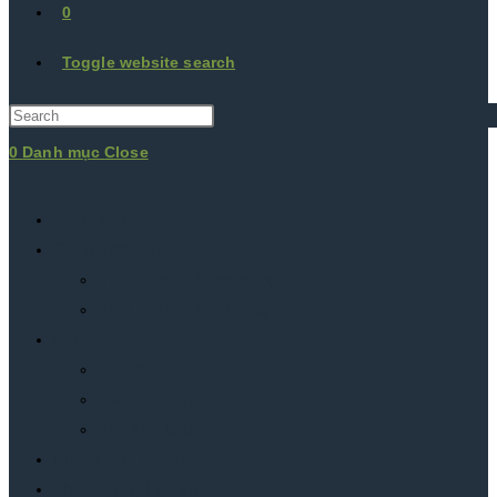
0
Toggle website search
0
Danh mục
Close
Trang chủ
Gạch Viglacera
VIGLACERA Sông Hồng
VIGLACERA Cửu Long
Bếp
Bếp ga
Bếp từ tại Phú Quốc
Phụ kiện tủ bếp
Phòng tắm, vệ sinh
Thiết bị, phụ kiện khác