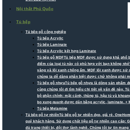
Nội thất Phú Quốc
Tủ bếp
Tủ bếp gỗ công nghiệp
Tủ bếp Acrylic
Tủ bếp Laminate
Tủ bếp Acrylic kết hợp Laminate
Tủ bếp gỗ MDF
Tủ bếp MDF được sử dụng khá phổ biế
điểm của loại tủ này có phù hợp với bạn không nhé?
vàng và lõi xanh chống ẩm. MDF lõi xanh được sử d
chúng ta dễ dàng phân biệt được chứ không phải mà
Tủ bếp gỗ nhựa
Tủ bếp gỗ nhựa là dòng sản phẩm đư
cùng chúng tôi đi tìm hiểu chi tiết về vấn đề này.
bộ phận chính: mặt cánh, thùng tủ, hậu tủ và khoa
bo xung quanh được dán bằng acrylic, laminate. +
Tủ bếp Melamine
Tủ bếp gỗ tự nhiên
Tủ bếp gỗ tự nhiên đẹp, giá rẻ. OneHom
quý khách hàng. Sử dụng chất liệu gỗ tự nhiên cao cấp: G
đủ trang thiết bị, đội thợ lành nghề. Chúng tôi tự tin man