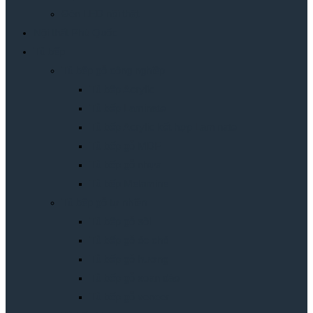
Đèn LED nội thât
Nội thất Phú Quốc
Tủ bếp
Tủ bếp gỗ công nghiệp
Tủ bếp Acrylic
Tủ bếp Laminate
Tủ bếp Acrylic kết hợp Laminate
Tủ bếp gỗ MDF
Tủ bếp gỗ nhựa
Tủ bếp Melamine
Tủ bếp gỗ tự nhiên
Tủ bếp gỗ sồi
Tủ bếp gỗ óc chó
Tủ bếp gỗ hương
Tủ bếp gỗ xoan đào
Tủ bếp gỗ veneer