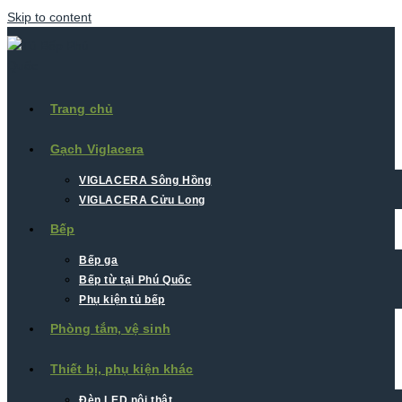
Skip to content
Trang chủ
Gạch Viglacera
VIGLACERA Sông Hồng
VIGLACERA Cửu Long
Bếp
Bếp ga
Bếp từ tại Phú Quốc
Phụ kiện tủ bếp
Phòng tắm, vệ sinh
Thiết bị, phụ kiện khác
Đèn LED nội thât