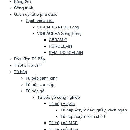
Bảng Giá
Công trình
Gạch ốp lát ở phú quốc
Gạch Viglacera
VIGLACERA Cửu Long
VIGLACERA Sông Hồng
CERAMIC
PORCELAIN
SEMI PORCELAIN
Phụ Kiện Tủ Bếp
Thiết bị vệ sinh
Tủ bếp
Tủ bếp cánh kính
Tủ bếp cao cấp
Tủ bếp gỗ
Tủ bếp gỗ công nghiệp
Tủ bếp Acrylic
Tủ bếp Acrylic đảo, quầy, vách ngăn
Tủ bếp Acrylic kiểu chữ L
Tủ bếp gỗ MDF
Tủ bếp gỗ nhựa