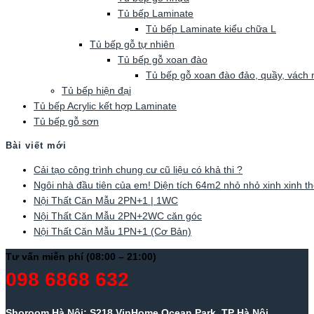
Tủ bếp Laminate
Tủ bếp Laminate kiểu chữa L
Tủ bếp gỗ tự nhiên
Tủ bếp gỗ xoan đào
Tủ bếp gỗ xoan đào đảo, quầy, vách
Tủ bếp hiện đại
Tủ bếp Acrylic kết hợp Laminate
Tủ bếp gỗ sơn
Bài viết mới
Cải tạo công trình chung cư cũ liệu có khả thi ?
Ngôi nhà đầu tiên của em! Diện tích 64m2 nhỏ nhỏ xinh xinh th
Nội Thất Căn Mẫu 2PN+1 | 1WC
Nội Thất Căn Mẫu 2PN+2WC căn góc
Nội Thất Căn Mẫu 1PN+1 (Cơ Bản)
Tư vấn miễn phí (08:00 – 21:00)
098 6868 632
Shoroom Hà Nội: S218 VinHome Ocean Park, TP Hà Nội