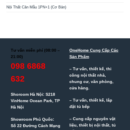
Nội Thất Căn Mẫu 1PN+1 (Cơ Bản)
Tư vấn miễn phí (08:00 –
OneHome Cung Cấp Các
21:00)
Sản Phẩm
098 6868
– Tư vấn, thiết kế, thi
công nội thất nhà,
632
chung cư, văn phòng,
cửa hàng.
Shoroom Hà Nội: S218
– Tư vấn, thiết kế, lắp
VinHome Ocean Park, TP
đặt tủ bếp
Hà Nội
– Cung cấp nguyên vật
Showroom Phú Quốc:
liệu, thiết bị nội thất, tủ
Số 22 Đường Cách Mạng