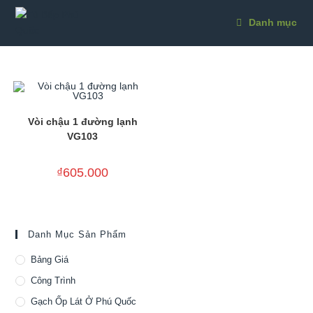
Skip
to
Danh mục
content
Vòi chậu 1 đường lạnh
VG103
₫
605.000
Danh Mục Sản Phẩm
Bảng Giá
Công Trình
Gạch Ốp Lát Ở Phú Quốc