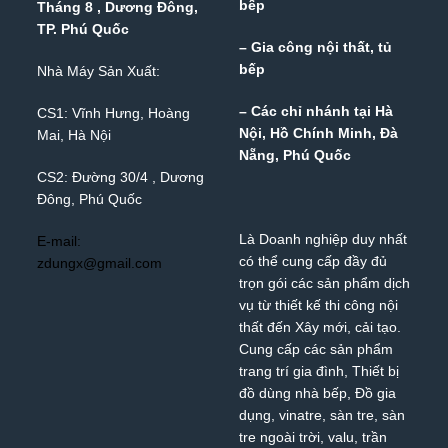
bếp
Tháng 8 , Dương Đông,
TP. Phú Quốc
– Gia công nội thất, tủ
bếp
Nhà Máy Sản Xuất:
– Các chỉ nhánh tại Hà
CS1: Vĩnh Hưng, Hoàng
Nội, Hồ Chính Minh, Đà
Mai, Hà Nội
Nẵng, Phú Quốc
CS2: Đường 30/4 , Dương
Đông, Phú Quốc
Là Doanh nghiệp duy nhất
E-mail:
có thể cung cấp đầy đủ
zdungx@gmail.com
trọn gói các sản phẩm dịch
vụ từ thiết kế thi công nội
thất đến Xây mới, cải tạo.
Cung cấp các sản phẩm
trang trí gia đình, Thiết bị
đồ dùng nhà bếp, Đồ gia
dụng,
vinatre
,
sàn tre
,
sàn
tre ngoài trời
,
valu
,
trần