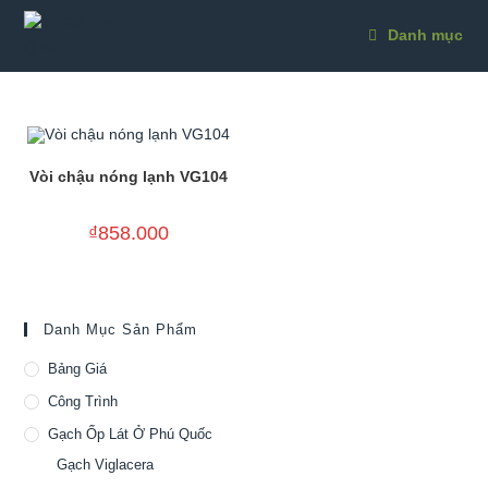
Skip
to
Danh mục
content
Vòi chậu nóng lạnh VG104
₫
858.000
Danh Mục Sản Phẩm
Bảng Giá
Công Trình
Gạch Ốp Lát Ở Phú Quốc
Gạch Viglacera