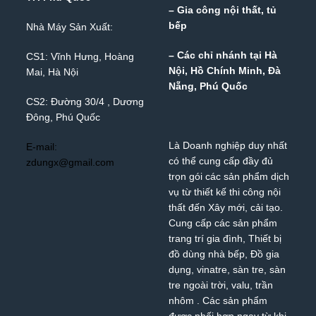
– Gia công nội thất, tủ
bếp
Nhà Máy Sản Xuất:
– Các chỉ nhánh tại Hà
CS1: Vĩnh Hưng, Hoàng
Nội, Hồ Chính Minh, Đà
Mai, Hà Nội
Nẵng, Phú Quốc
CS2: Đường 30/4 , Dương
Đông, Phú Quốc
Là Doanh nghiệp duy nhất
E-mail:
có thể cung cấp đầy đủ
zdungx@gmail.com
trọn gói các sản phẩm dịch
vụ từ thiết kế thi công nội
thất đến Xây mới, cải tạo.
Cung cấp các sản phẩm
trang trí gia đình, Thiết bị
đồ dùng nhà bếp, Đồ gia
dụng,
vinatre
,
sàn tre
,
sàn
tre ngoài trời
,
valu
,
trần
nhôm
. Các sản phẩm
được phối hợp ngay từ khi