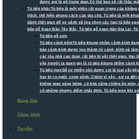
được gọi là gỗ trung gian.Có thể bạn sẽ rất thắc 
Tủ bếp khác
Tủ bếp là một phần rất quan trọng của không 
thích, thể hiện phong cách của gia chủ. Tủ bếp là một kh
dành thời gian để so sánh và lựa chọn các loại tủ bếp sao
bếp gỗ Xoan Đào Tây Bắc, Tủ bếp gỗ xoan đào Gia Lai, Tủ
Tủ bếp gỗ sơn
Tủ bếp cánh kính
Tủ bếp khung nhôm cánh kính đang 
bếp cánh kính được tạo thành từ cánh, kính và tấ
các tòa nhà cao tầng, rất bền bỉ với thời gian. Ha
vậy người ta quen gọi là tủ bếp khung nhôm cánh k
Tủ bếp inox
Gỗ tự nhiên vốn được coi là loại vật li
hay bị co ngót, cong vênh. Chính vì vậy , sự ra đời
không gian sáng bóng, có khả năng chống ăn mòn, mố
có những nhược điểm nhất định. Tủ bếp inox khi s
Bảng Giá
Công trình
Tư vấn