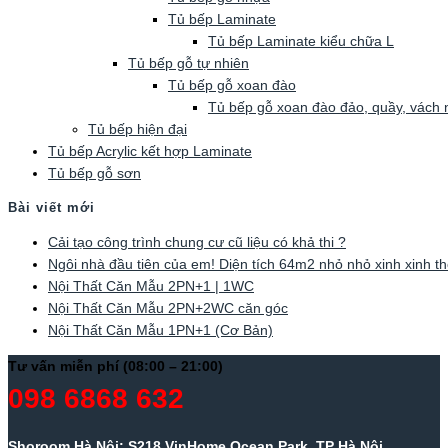
Tủ bếp Laminate
Tủ bếp Laminate kiểu chữa L
Tủ bếp gỗ tự nhiên
Tủ bếp gỗ xoan đào
Tủ bếp gỗ xoan đào đảo, quầy, vách
Tủ bếp hiện đại
Tủ bếp Acrylic kết hợp Laminate
Tủ bếp gỗ sơn
Bài viết mới
Cải tạo công trình chung cư cũ liệu có khả thi ?
Ngôi nhà đầu tiên của em! Diện tích 64m2 nhỏ nhỏ xinh xinh th
Nội Thất Căn Mẫu 2PN+1 | 1WC
Nội Thất Căn Mẫu 2PN+2WC căn góc
Nội Thất Căn Mẫu 1PN+1 (Cơ Bản)
Tư vấn miễn phí (08:00 – 21:00)
098 6868 632
Shoroom Hà Nội: S218 VinHome Ocean Park, TP Hà Nội