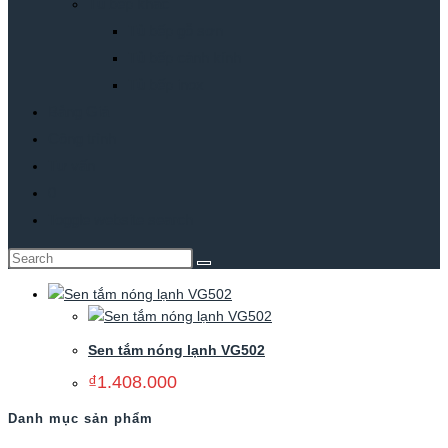
Tủ bếp khác
Tủ bếp gỗ sơn
Tủ bếp cánh kính
Tủ bếp inox
Bảng Giá
Công trình
Tư vấn
0
Toggle website search
Sen tắm nóng lạnh VG502
₫
1.408.000
Danh mục sản phẩm