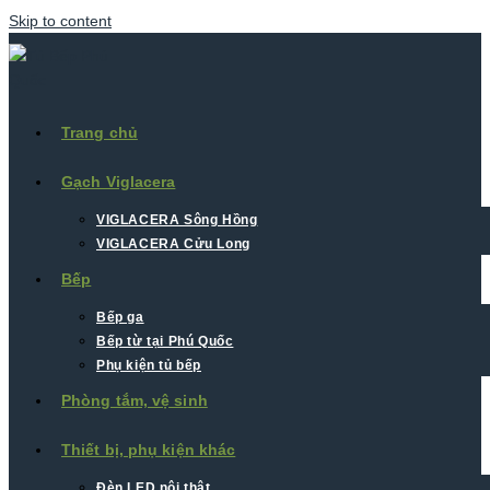
Skip to content
Trang chủ
Gạch Viglacera
VIGLACERA Sông Hồng
VIGLACERA Cửu Long
Bếp
Bếp ga
Bếp từ tại Phú Quốc
Phụ kiện tủ bếp
Phòng tắm, vệ sinh
Thiết bị, phụ kiện khác
Đèn LED nội thât