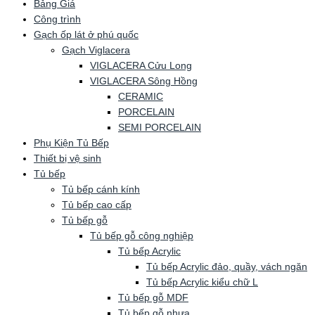
Bảng Giá
Công trình
Gạch ốp lát ở phú quốc
Gạch Viglacera
VIGLACERA Cửu Long
VIGLACERA Sông Hồng
CERAMIC
PORCELAIN
SEMI PORCELAIN
Phụ Kiện Tủ Bếp
Thiết bị vệ sinh
Tủ bếp
Tủ bếp cánh kính
Tủ bếp cao cấp
Tủ bếp gỗ
Tủ bếp gỗ công nghiệp
Tủ bếp Acrylic
Tủ bếp Acrylic đảo, quầy, vách ngăn
Tủ bếp Acrylic kiểu chữ L
Tủ bếp gỗ MDF
Tủ bếp gỗ nhựa