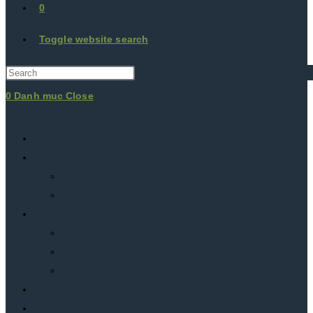
0
Toggle website search
0
Danh mục
Close
Trang chủ
Gạch Viglacera
VIGLACERA Sông Hồng
VIGLACERA Cửu Long
Bếp
Bếp ga
Bếp từ tại Phú Quốc
Phụ kiện tủ bếp
Phòng tắm, vệ sinh
Thiết bị, phụ kiện khác