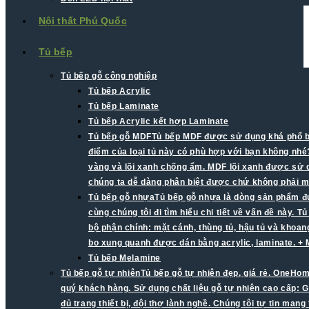
Nội thất Phú Quốc
Tủ bếp
Tủ bếp gỗ công nghiệp
Tủ bếp Acrylic
Tủ bếp Laminate
Tủ bếp Acrylic kết hợp Laminate
Tủ bếp gỗ MDF
Tủ bếp MDF được sử dụng khá phổ biế
điểm của loại tủ này có phù hợp với bạn không nhé?
vàng và lõi xanh chống ẩm. MDF lõi xanh được sử d
chúng ta dễ dàng phân biệt được chứ không phải mà
Tủ bếp gỗ nhựa
Tủ bếp gỗ nhựa là dòng sản phẩm đư
cùng chúng tôi đi tìm hiểu chi tiết về vấn đề này.
bộ phận chính: mặt cánh, thùng tủ, hậu tủ và khoa
bo xung quanh được dán bằng acrylic, laminate. +
Tủ bếp Melamine
Tủ bếp gỗ tự nhiên
Tủ bếp gỗ tự nhiên đẹp, giá rẻ. OneHom
quý khách hàng. Sử dụng chất liệu gỗ tự nhiên cao cấp: G
đủ trang thiết bị, đội thợ lành nghề. Chúng tôi tự tin man