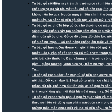
Tủ bếp gỗ sồi
Hiện nay trên thị trường có rất nhiều
chất lượng lại rất tốt. Với tiêu chí độ bền cao, ít 
không nên bỏ qua. Nguồn nguyên liệu chính thường 
dưới đây. So sánh tủ bếp gỗ sồi nga và sồi mỹ 1. V
Tủ bếp gỗ óc chó
Tủ bếp gỗ óc chó thường có màu s
sóng hoặc cuộn xoáy tạo những đốm hình đẹp mắt v
điểm của gỗ óc chó: Gỗ có độ cứng ,độ chịu lực uố
kiện dễ hư mục. – Có khả năng chống ẩm mốc và mố
Tủ bếp gỗ hương
OneHome xin giới thiệu với quý k
nước Lào ), vân gỗ rất đẹp và có mùi thơm trong q
một loài cây thuộc họ Đậu, chúng sinh trưởng rộn
gồm : giáng hương , đinh hương , trầm hương , h
Tủ…
Tủ bếp gỗ xoan đào
Hiện nay, tủ kệ bếp đẹp được th
nội thất. Gỗ xoan đào là 1 loại gỗ tự nhiên có chấ
thành rất tốt, khá hợp túi tiền của đa số người dâ
trí trong không gian nội thất hiện đại ngày nay. 
Tủ bếp gỗ veneer
Nếu bạn là người quan tâm và mon
thực sự hiểu về dòng sản phẩm này,luôn có mong mu
những thắc mắc chưa biết về loại tủ bếp này. Trước 