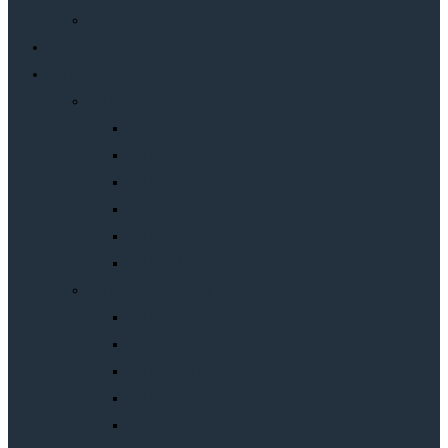
Đèn LED nội thât
Nội thất Phú Quốc
Tủ bếp
Tủ bếp gỗ công nghiệp
Tủ bếp Acrylic
Tủ bếp Laminate
Tủ bếp Acrylic kết hợp Laminate
Tủ bếp gỗ MDF
Tủ bếp gỗ nhựa
Tủ bếp Melamine
Tủ bếp gỗ tự nhiên
Tủ bếp gỗ sồi
Tủ bếp gỗ óc chó
Tủ bếp gỗ hương
Tủ bếp gỗ xoan đào
Tủ bếp gỗ veneer