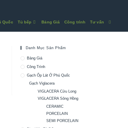
Toggle
hú Quốc
Tủ bếp
Bảng Giá
Công trình
Tư vấn
website
search
Danh Mục Sản Phẩm
Bảng Giá
Công Trình
Gạch Ốp Lát Ở Phú Quốc
Gạch Viglacera
VIGLACERA Cửu Long
VIGLACERA Sông Hồng
CERAMIC
PORCELAIN
SEMI PORCELAIN