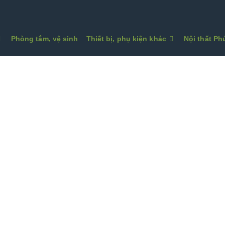
Phòng tắm, vệ sinh
Thiết bị, phụ kiện khác
Nội thất P