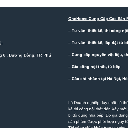
OneHome Cung Cấp Các Sản 
– Tư vấn, thiết kế, thi công n
– Tư vấn, thiết kế, lắp đặt tủ b
ội
– Cung cấp nguyên vật liệu, thi
 8 , Dương Đông, TP. Phú
– Gia công nội thất, tủ bếp
– Các chỉ nhánh tại Hà Nội, 
Là Doanh nghiệp duy nhất có thể
kế thi công nội thất đến Xây mới,
bị đồ dùng nhà bếp, Đồ gia dụn
sản phẩm được phối hợp ngay từ 
Thi công chìa khóa trao tay cho