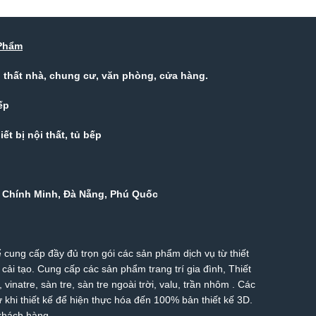
Phẩm
ội thất nhà, chung cư, văn phòng, cửa hàng.
ếp
ết bị nội thất, tủ bếp
Hồ Chính Minh, Đà Nẵng, Phú Quốc
 cung cấp đầy đủ trọn gói các sản phẩm dịch vụ từ thiết
 cải tạo. Cung cấp các sản phẩm trang trí gia đình, Thiết
g,
vinatre
,
sàn tre
,
sàn tre ngoài trời
,
valu
,
trần nhôm
. Các
khi thiết kế để hiện thực hóa đến 100% bản thiết kế 3D.
 khách hàng.