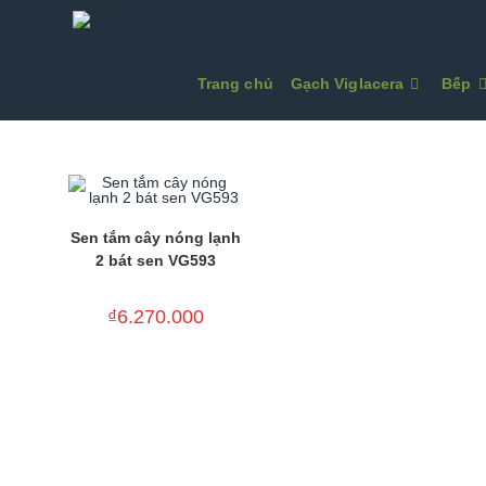
Skip
to
content
Trang chủ
Gạch Viglacera
Bếp
Sen tắm cây nóng lạnh
2 bát sen VG593
₫
6.270.000