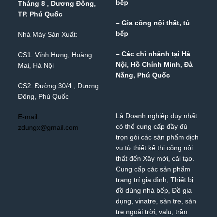
bếp
Tháng 8 , Dương Đông,
TP. Phú Quốc
– Gia công nội thất, tủ
bếp
Nhà Máy Sản Xuất:
– Các chỉ nhánh tại Hà
CS1: Vĩnh Hưng, Hoàng
Nội, Hồ Chính Minh, Đà
Mai, Hà Nội
Nẵng, Phú Quốc
CS2: Đường 30/4 , Dương
Đông, Phú Quốc
Là Doanh nghiệp duy nhất
E-mail:
có thể cung cấp đầy đủ
zdungx@gmail.com
trọn gói các sản phẩm dịch
vụ từ thiết kế thi công nội
thất đến Xây mới, cải tạo.
Cung cấp các sản phẩm
trang trí gia đình, Thiết bị
đồ dùng nhà bếp, Đồ gia
dụng,
vinatre
,
sàn tre
,
sàn
tre ngoài trời
,
valu
,
trần