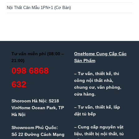
Nội Thất Căn Mẫu 1PN+1 (Cơ Bản)
Tư vấn miễn phí (08:00 –
OneHome Cung Cấp Các
21:00)
Sản Phẩm
098 6868
– Tư vấn, thiết kế, thi
công nội thất nhà,
632
chung cư, văn phòng,
cửa hàng.
Shoroom Hà Nội: S218
– Tư vấn, thiết kế, lắp
VinHome Ocean Park, TP
đặt tủ bếp
Hà Nội
– Cung cấp nguyên vật
Showroom Phú Quốc:
liệu, thiết bị nội thất, tủ
Số 22 Đường Cách Mạng