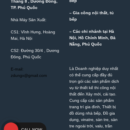
bếp
Tháng 8 , Dương Đông,
TP. Phú Quốc
– Gia công nội thất, tủ
bếp
Nhà Máy Sản Xuất:
– Các chỉ nhánh tại Hà
CS1: Vĩnh Hưng, Hoàng
Nội, Hồ Chính Minh, Đà
Mai, Hà Nội
Nẵng, Phú Quốc
CS2: Đường 30/4 , Dương
Đông, Phú Quốc
Là Doanh nghiệp duy nhất
E-mail:
có thể cung cấp đầy đủ
zdungx@gmail.com
trọn gói các sản phẩm dịch
vụ từ thiết kế thi công nội
thất đến Xây mới, cải tạo.
Cung cấp các sản phẩm
trang trí gia đình, Thiết bị
đồ dùng nhà bếp, Đồ gia
dụng,
vinatre
,
sàn tre
,
sàn
tre ngoài trời
,
valu
,
trần
CALL NOW