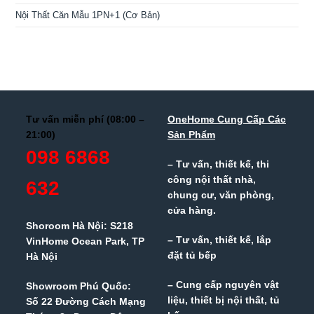
Nội Thất Căn Mẫu 1PN+1 (Cơ Bản)
Tư vấn miễn phí (08:00 –
OneHome Cung Cấp Các
21:00)
Sản Phẩm
098 6868
– Tư vấn, thiết kế, thi
công nội thất nhà,
632
chung cư, văn phòng,
cửa hàng.
Shoroom Hà Nội: S218
– Tư vấn, thiết kế, lắp
VinHome Ocean Park, TP
đặt tủ bếp
Hà Nội
– Cung cấp nguyên vật
Showroom Phú Quốc:
liệu, thiết bị nội thất, tủ
Số 22 Đường Cách Mạng