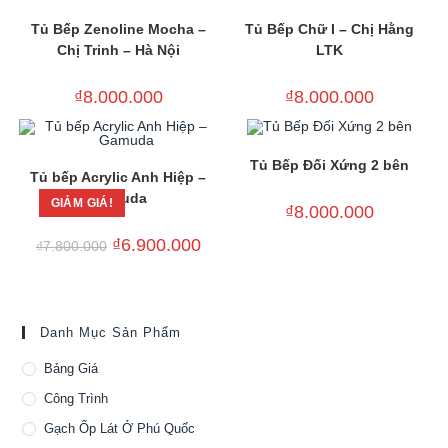
Tủ Bếp Zenoline Mocha –
Tủ Bếp Chữ I – Chị Hằng
Chị Trinh – Hà Nội
LTK
₫
8.000.000
₫
8.000.000
Tủ Bếp Đối Xứng 2 bên
Tủ bếp Acrylic Anh Hiệp –
Gamuda
GIẢM GIÁ!
₫
8.000.000
Giá
Giá
₫
6.900.000
₫
7.800.000
gốc
hiện
là:
tại
₫7.800.000.
là:
₫6.900.000.
Danh Mục Sản Phẩm
Bảng Giá
Công Trình
Gạch Ốp Lát Ở Phú Quốc