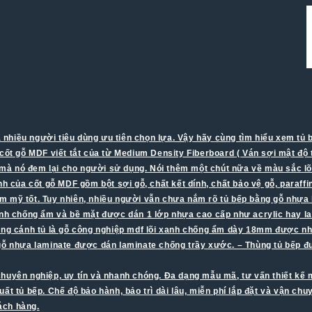
nhiều người tiêu dùng ưu tiên chọn lựa. Vậy hãy cùng tìm hiểu xem tủ b
cốt gỗ MDF viết tắt của từ Medium Density Fiberboard ( Ván sợi mật độ t
à nó đem lại cho người sử dụng. Nói thêm một chút nữa về màu sắc lõi
 của cốt gỗ MDF gồm bột sợi gỗ, chất kết dính, chất bảo vệ gỗ, paraff
ẩm mỹ tốt. Tuy nhiên, nhiều người vẫn chưa nắm rõ tủ bếp bằng gỗ nhựa
i xanh chống ẩm và bề mặt được dán 1 lớp nhựa cao cấp như acrylic hay l
rong cánh tủ là gỗ công nghiệp mdf lõi xanh chống ẩm dày 18mm được nh
i gỗ nhựa laminate được dán laminate chống trầy xước. – Thùng tủ bếp 
chuyên nghiệp, uy tín và nhanh chóng. Đa dạng mẫu mã, tư vấn thiết kế mi
 tủ bếp. Chế độ bảo hành, bảo trì dài lâu, miễn phí lắp đặt và vận chu
hách hàng.