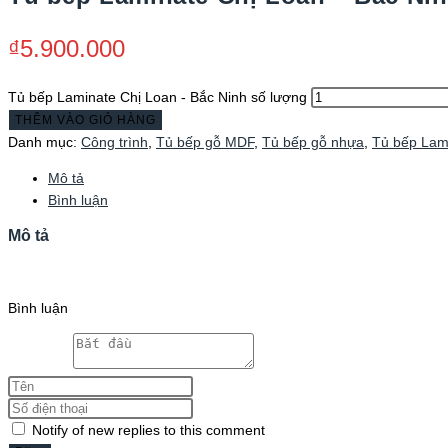
₫
5.900.000
Tủ bếp Laminate Chị Loan - Bắc Ninh số lượng
THÊM VÀO GIỎ HÀNG
Danh mục:
Công trình
,
Tủ bếp gỗ MDF
,
Tủ bếp gỗ nhựa
,
Tủ bếp Lam
Mô tả
Bình luận
Mô tả
Bình luận
Notify of new replies to this comment