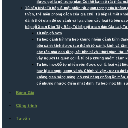
được gọi là gỗ trung gian.Có thể bạn sẽ rất thắc 
Tủ bếp khác
Tủ bếp là một phần rất quan trọng của không 
thích, thể hiện phong cách của gia chủ. Tủ bếp là một kh
dành thời gian để so sánh và lựa chọn các loại tủ bếp sao
bếp gỗ Xoan Đào Tây Bắc, Tủ bếp gỗ xoan đào Gia Lai, Tủ
Tủ bếp gỗ sơn
Tủ bếp cánh kính
Tủ bếp khung nhôm cánh kính đang 
bếp cánh kính được tạo thành từ cánh, kính và tấ
các tòa nhà cao tầng, rất bền bỉ với thời gian. Ha
vậy người ta quen gọi là tủ bếp khung nhôm cánh k
Tủ bếp inox
Gỗ tự nhiên vốn được coi là loại vật li
hay bị co ngót, cong vênh. Chính vì vậy , sự ra đời
không gian sáng bóng, có khả năng chống ăn mòn, mố
có những nhược điểm nhất định. Tủ bếp inox khi s
Bảng Giá
Công trình
Tư vấn