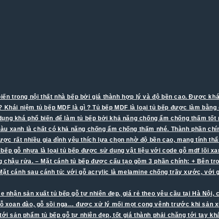
n trong nội thất nhà bếp bởi giá thành hợp lý và độ bền cao. Được khá 
 Khái niệm tủ bếp MDF là gì ? Tủ bếp MDF là loại tủ bếp được làm bằng 
ụng khá phổ biến để làm tủ bếp bởi khả năng chống ẩm chống thấm tốt m
u xanh là chất có khả năng chống ẩm chống thấm nhé. Thành phần chính
ợc rất nhiều gia đình yêu thích lựa chọn nhờ độ bền cao, mang tính th
 Tủ bếp gỗ nhựa là loại tủ bếp được sử dụng vật liệu với code gỗ mdf lõ
ng chậu rửa. – Mặt cánh tủ bếp được cấu tạo gồm 3 phần chính: + Bên t
 Mặt cánh sau cánh tủ: với gỗ acrylic là melamine chống trầy xước, vớ
e nhận sản xuất tủ bếp gỗ tự nhiên đẹp, giá rẻ theo yêu cầu tại Hà Nội, 
ỗ xoan đào, gỗ sồi nga… được xử lý mối mọt cong vênh trước khi sản xuất
g tới sản phẩm tủ bếp gỗ tự nhiên đẹp, tốt giá thành phải chăng tới tay k