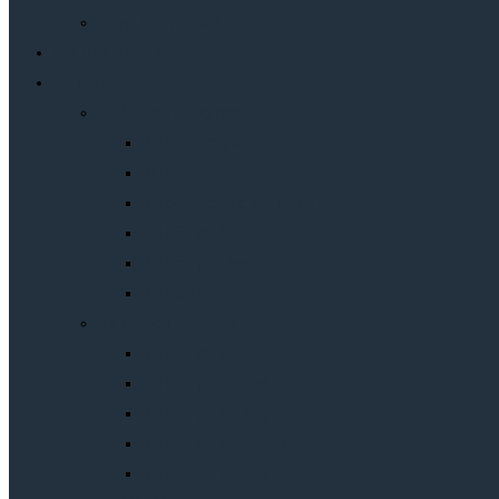
Đèn LED nội thât
Nội thất Phú Quốc
Tủ bếp
Tủ bếp gỗ công nghiệp
Tủ bếp Acrylic
Tủ bếp Laminate
Tủ bếp Acrylic kết hợp Laminate
Tủ bếp gỗ MDF
Tủ bếp gỗ nhựa
Tủ bếp Melamine
Tủ bếp gỗ tự nhiên
Tủ bếp gỗ sồi
Tủ bếp gỗ óc chó
Tủ bếp gỗ hương
Tủ bếp gỗ xoan đào
Tủ bếp gỗ veneer