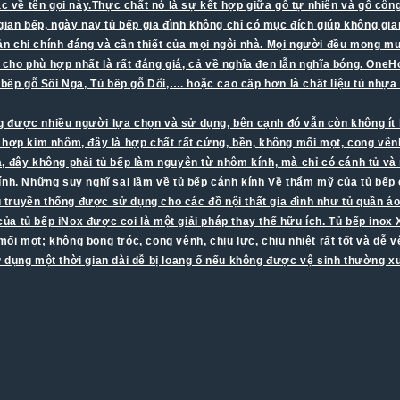
mắc về tên gọi này.Thực chất nó là sự kết hợp giữa gỗ tự nhiên và gỗ c
gian bếp, ngày nay tủ bếp gia đình không chỉ có mục đích giúp không gia
oản chi chính đáng và cần thiết của mọi ngôi nhà. Mọi người đều mong 
 cho phù hợp nhất là rất đáng giá, cả về nghĩa đen lẫn nghĩa bóng. OneHo
 bếp gỗ Sồi Nga, Tủ bếp gỗ Dổi,…. hoặc cao cấp hơn là chất liệu tủ nhự
được nhiều người lựa chọn và sử dụng, bên cạnh đó vẫn còn không ít băn 
m hợp kim nhôm, đây là hợp chất rất cứng, bền, không mối mọt, cong vê
i là, đây không phải tủ bếp làm nguyên từ nhôm kính, mà chỉ có cánh tủ v
ính. Những suy nghĩ sai lầm về tủ bếp cánh kính Về thẩm mỹ của tủ bếp 
ệu truyền thống được sử dụng cho các đồ nội thất gia đình như tủ quần 
 của tủ bếp iNox được coi là một giải pháp thay thế hữu ích. Tủ bếp inox
i mọt; không bong tróc, cong vênh, chịu lực, chịu nhiệt rất tốt và dễ 
ử dụng một thời gian dài dễ bị loang ố nếu không được vệ sinh thường 