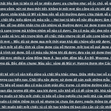
 chất liệu làm tủ bếp từ gỗ tự nhiên được ưa chuộng như: gỗ óc chó, gỗ
bị cong vênh, nứt nẻ theo thời tiết, không bị mối mọt tấn công và chi phí
được nhập khẩu từ Mỹ và Nga nên gỗ sồi thường được chia thành gỗ sồi 
ề chất liệu, kiểu dáng và màu sắc – Hai loại tủ bếp gỗ này đều được làm
ậm, dễ tạo điểm nhấn cho căn phòng và thường được sử dụng trong nhữn
à sang trọng mà không nhóm gỗ nào có được. Do có màu sắc đẹp nên gỗ 
n xoắn và lực nén trung bình, độ chắc thấp nhưng rất dễ uốn cong bằng 
i mọt – Mặc dù sử dụng qua một thời gian khá dài chúng vẫn giữ được 
hách một số đặc tính và công dụng của gỗ Hương, một loại gỗ quý đang 
uá trình sử dụng. Gỗ có màu nâu hồng khi đã được đưa vào sử dụng theo 
g dãi mọc nhiều ở vùng Đông Nam Á, bao gồm đông bắc Ấn Độ, Myanma, L
ương đá. Đặc điểm chung: Màu sắc: vàng đỏ Mùi vị: Hương thơm nhẹ Cá
iết kế với vô vàn kiểu dáng và chất liệu khác nhau. Giữa nhiều loại gỗ 
t lượng cao hiện nay. Chất liệu này được sử dụng để sản xuất những mẫu 
n. Tủ bếp gỗ xoan đào có màu cánh gián đặc trưng, có những đường vân r
Gỗ Xoan đào tương đối nhẹ, sau khi được sấy khô gỗ có độ cứng tốt, khả
g muốn sở hữu một chiếc tủ bếp gỗ công nghiệp cho ngôi nhà của mình
ốn có thêm thông tin về nó nhưng lại chưa tìm được nguồn thông tin đán
hết muốn biết một chiếc tủ có tốt hay không thì bạn cần căn cứ rất nhiề