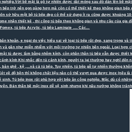
ông nghiệp.Với bề mặt là gỗ tự nhiên được dát mỏng sau đó dán lên bề m
n bếp trở nên gọn gàng hơn mà còn có thể thiết kế theo không gian bếp c
muốn sở hữu một bộ tủ bếp đẹp có thể sử dụng ít ra cũng được khoảng 10
me nhận thiết kế , thi công tủ bếp theo không gian và nhu cầu của gia đ
a Fomex, tủ bếp Acrylic, tủ bếp Laminate …. Các…
khoăn, e ngại do việc hiểu sai về loại tủ bếp rất đẹp, sang trọng và ti
nh và gần như miễn nhiễm với môi trường tự nhiên bên ngoài. Loại hợp
à mặt tủ được làm bằng nhôm kính, còn phần thân tủ bếp vẫn được thiết k
cánh kính Khi nhắc đến tủ cánh kính, người ta lại thường hay nghĩ đến 
áo, bàn ghế , kệ ,…và cả tủ bếp. Tuy nhiên, tủ bếp gỗ tự nhiên thường k
 Xét về độ bền thì không chất liệu nào có thể vượt qua được inox (nếu là
vệ sinh. Tủ bếp inox rất phù hợp với bếp ăn công nghiệp. Mặc dù có nhữ
xuyên. Bản thân bề mặt inox dễ vệ sinh nhưng khi nấu nướng không trá