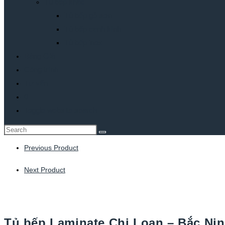
Tủ bếp khác
Tủ bếp gỗ sơn
Tủ bếp cánh kính
Tủ bếp inox
Bảng Giá
Công trình
Tư vấn
0
Toggle website search
Previous Product
Next Product
Tủ bếp Laminate Chị Loan – Bắc Ni