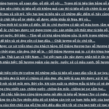
 giáng hương, gỗ xoan đào, gỗ dổi, gỗ sồi,… Trong đó tủ bếp làm bằng gỗ
 để làm nên chiếc tủ bếp gỗ sồi không quá cao thì tủ bếp gỗ sồi chính là 
nga và sồi mỹ. Vậy hai loại tủ bếp này có những đặc điểm gì, hãy cùn
 từ chất liệu gỗ tự nhiên, gỗ được nhập khẩu từ Nga, Mỹ và…
g thiết kế tủ bếp cổ điển. Gỗ óc chó thường có dát gỗ màu kem, tâm g
óc chó hay được sử dụng trong các sản phẩm nội thất như tủ bếp gỗ, 
hơi nước. Độ bền: – Tâm gỗ có khả năng kháng sâu, là một trong những l
độ bền và vẻ đẹp vốn có ban đầu. – Chất lượng gỗ óc chó tốt…
được cơ sở triển khai cho khách hàng. Gỗ Giáng Hương hay gỗ Hương là
thời gian: vân đẹp, thớ gỗ lạ. – Gỗ Giáng Hương quả to, có tên khoa h
ào, Thái Lan và Việt Nam. – Tại việt nam cây này được phân bố ở tây
ch phân biệt: Gỗ hương ngâm vào nước, nước sẽ có mầu xanh. Gỗ hươn
xuất hiện trên thị trường thì những mẫu tủ bếp gỗ xoan đào vẫn là sự l
tủ bếp đẹp là bởi vì chúng có vân đẹp, đặc biệt là sau khi được xử lý k
õ nét và bề mặt mịn. Bởi vậy, khi sản xuất ra những mẫu tủ bếp có vẻ đẹ
 năng chịu nhiệt cao, chống nước, chống ẩm mốc, chống lại sự xâm hại…
 thì chắc hẳn bạn cũng từng nghe nói đến tủ bếp gỗ Veneer.Tuy có ngh
g tin cậy.Tuy nhiên điều đó sẽ không cản trở sự ham hiểu biết của bạn 
u vào tính chất của gỗ.Cho nên điều đầu tiên tôi sẽ cho bạn biết về loại