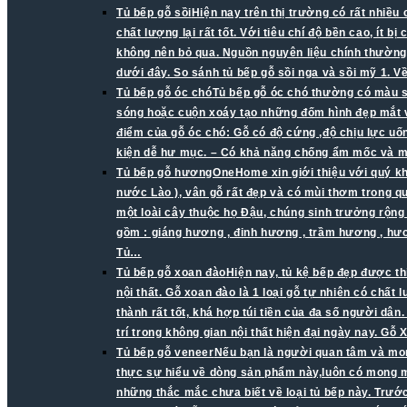
Tủ bếp gỗ sồi
Hiện nay trên thị trường có rất nhiều
chất lượng lại rất tốt. Với tiêu chí độ bền cao, ít 
không nên bỏ qua. Nguồn nguyên liệu chính thường 
dưới đây. So sánh tủ bếp gỗ sồi nga và sồi mỹ 1. V
Tủ bếp gỗ óc chó
Tủ bếp gỗ óc chó thường có màu s
sóng hoặc cuộn xoáy tạo những đốm hình đẹp mắt v
điểm của gỗ óc chó: Gỗ có độ cứng ,độ chịu lực uố
kiện dễ hư mục. – Có khả năng chống ẩm mốc và mố
Tủ bếp gỗ hương
OneHome xin giới thiệu với quý k
nước Lào ), vân gỗ rất đẹp và có mùi thơm trong q
một loài cây thuộc họ Đậu, chúng sinh trưởng rộn
gồm : giáng hương , đinh hương , trầm hương , h
Tủ…
Tủ bếp gỗ xoan đào
Hiện nay, tủ kệ bếp đẹp được th
nội thất. Gỗ xoan đào là 1 loại gỗ tự nhiên có chấ
thành rất tốt, khá hợp túi tiền của đa số người dâ
trí trong không gian nội thất hiện đại ngày nay. 
Tủ bếp gỗ veneer
Nếu bạn là người quan tâm và mon
thực sự hiểu về dòng sản phẩm này,luôn có mong mu
những thắc mắc chưa biết về loại tủ bếp này. Trước 