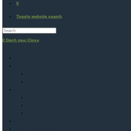
0
Toggle website search
0
Danh mục
Close
Trang chủ
Gạch Viglacera
VIGLACERA Sông Hồng
VIGLACERA Cửu Long
Bếp
Bếp ga
Bếp từ tại Phú Quốc
Phụ kiện tủ bếp
Phòng tắm, vệ sinh
Thiết bị, phụ kiện khác