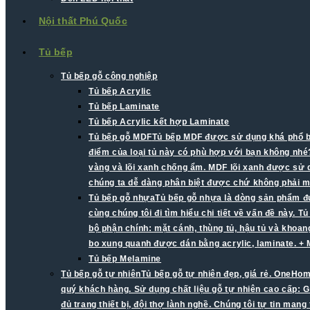
Nội thất Phú Quốc
Tủ bếp
Tủ bếp gỗ công nghiệp
Tủ bếp Acrylic
Tủ bếp Laminate
Tủ bếp Acrylic kết hợp Laminate
Tủ bếp gỗ MDF
Tủ bếp MDF được sử dụng khá phổ biế
điểm của loại tủ này có phù hợp với bạn không nhé?
vàng và lõi xanh chống ẩm. MDF lõi xanh được sử d
chúng ta dễ dàng phân biệt được chứ không phải mà
Tủ bếp gỗ nhựa
Tủ bếp gỗ nhựa là dòng sản phẩm đư
cùng chúng tôi đi tìm hiểu chi tiết về vấn đề này.
bộ phận chính: mặt cánh, thùng tủ, hậu tủ và khoa
bo xung quanh được dán bằng acrylic, laminate. +
Tủ bếp Melamine
Tủ bếp gỗ tự nhiên
Tủ bếp gỗ tự nhiên đẹp, giá rẻ. OneHom
quý khách hàng. Sử dụng chất liệu gỗ tự nhiên cao cấp: G
đủ trang thiết bị, đội thợ lành nghề. Chúng tôi tự tin man