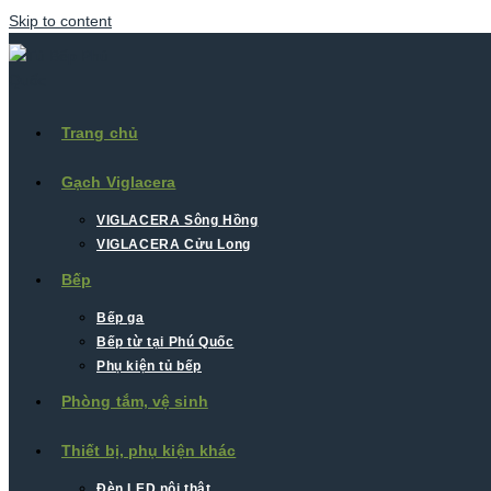
Skip to content
Trang chủ
Gạch Viglacera
VIGLACERA Sông Hồng
VIGLACERA Cửu Long
Bếp
Bếp ga
Bếp từ tại Phú Quốc
Phụ kiện tủ bếp
Phòng tắm, vệ sinh
Thiết bị, phụ kiện khác
Đèn LED nội thât