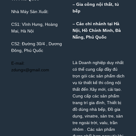
– Gia công nội thất, tủ
bếp
Nhà Máy Sản Xuất:
– Các chỉ nhánh tại Hà
CS1: Vĩnh Hưng, Hoàng
Nội, Hồ Chính Minh, Đà
Mai, Hà Nội
Nẵng, Phú Quốc
CS2: Đường 30/4 , Dương
Đông, Phú Quốc
Là Doanh nghiệp duy nhất
E-mail:
có thể cung cấp đầy đủ
zdungx@gmail.com
trọn gói các sản phẩm dịch
vụ từ thiết kế thi công nội
thất đến Xây mới, cải tạo.
Cung cấp các sản phẩm
trang trí gia đình, Thiết bị
đồ dùng nhà bếp, Đồ gia
dụng,
vinatre
,
sàn tre
,
sàn
tre ngoài trời
,
valu
,
trần
nhôm
. Các sản phẩm
được phối hợp ngay từ khi