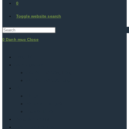
0
Toggle website search
0
Danh mục
Close
Trang chủ
Gạch Viglacera
VIGLACERA Sông Hồng
VIGLACERA Cửu Long
Bếp
Bếp ga
Bếp từ tại Phú Quốc
Phụ kiện tủ bếp
Phòng tắm, vệ sinh
Thiết bị, phụ kiện khác