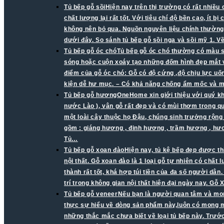
Tủ bếp gỗ sồi
Hiện nay trên thị trường có rất nhiều
chất lượng lại rất tốt. Với tiêu chí độ bền cao, ít 
không nên bỏ qua. Nguồn nguyên liệu chính thường 
dưới đây. So sánh tủ bếp gỗ sồi nga và sồi mỹ 1. V
Tủ bếp gỗ óc chó
Tủ bếp gỗ óc chó thường có màu s
sóng hoặc cuộn xoáy tạo những đốm hình đẹp mắt v
điểm của gỗ óc chó: Gỗ có độ cứng ,độ chịu lực uố
kiện dễ hư mục. – Có khả năng chống ẩm mốc và mố
Tủ bếp gỗ hương
OneHome xin giới thiệu với quý k
nước Lào ), vân gỗ rất đẹp và có mùi thơm trong q
một loài cây thuộc họ Đậu, chúng sinh trưởng rộn
gồm : giáng hương , đinh hương , trầm hương , h
Tủ…
Tủ bếp gỗ xoan đào
Hiện nay, tủ kệ bếp đẹp được th
nội thất. Gỗ xoan đào là 1 loại gỗ tự nhiên có chấ
thành rất tốt, khá hợp túi tiền của đa số người dâ
trí trong không gian nội thất hiện đại ngày nay. 
Tủ bếp gỗ veneer
Nếu bạn là người quan tâm và mon
thực sự hiểu về dòng sản phẩm này,luôn có mong mu
những thắc mắc chưa biết về loại tủ bếp này. Trước 