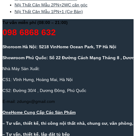
Nội Thất Căn Mẫu 2PN+2WC căn góc
Nội Thất Căn Mẫu 1PN+1 (Cơ Bản)
Tư vấn miễn phí (08:00 – 21:00)
098 6868 632
Shoroom Hà Nội: S218 VinHome Ocean Park, TP Hà Nội
Showroom Phú Quốc: Số 22 Đường Cách Mạng Tháng 8 , Dương
Nhà Máy Sản Xuất:
CS1: Vĩnh Hưng, Hoàng Mai, Hà Nội
CS2: Đường 30/4 , Dương Đông, Phú Quốc
E-mail: zdungx@gmail.com
OneHome Cung Cấp Các Sản Phẩm
– Tư vấn, thiết kế, thi công nội thất nhà, chung cư, văn phòng,
– Tư vấn, thiết kế, lắp đặt tủ bếp