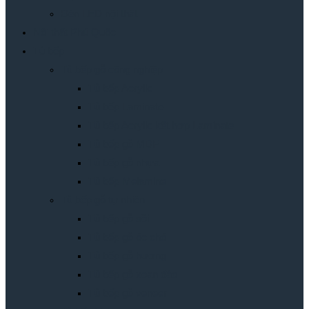
Đèn LED nội thât
Nội thất Phú Quốc
Tủ bếp
Tủ bếp gỗ công nghiệp
Tủ bếp Acrylic
Tủ bếp Laminate
Tủ bếp Acrylic kết hợp Laminate
Tủ bếp gỗ MDF
Tủ bếp gỗ nhựa
Tủ bếp Melamine
Tủ bếp gỗ tự nhiên
Tủ bếp gỗ sồi
Tủ bếp gỗ óc chó
Tủ bếp gỗ hương
Tủ bếp gỗ xoan đào
Tủ bếp gỗ veneer