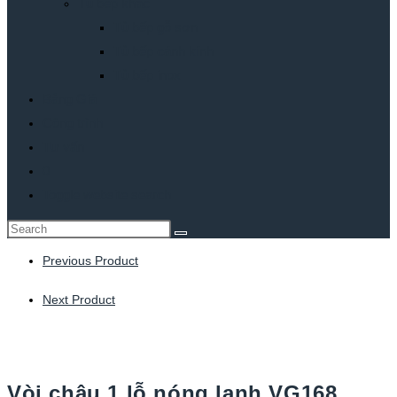
Tủ bếp khác
Tủ bếp gỗ sơn
Tủ bếp cánh kính
Tủ bếp inox
Bảng Giá
Công trình
Tư vấn
0
Toggle website search
Previous Product
Next Product
Vòi chậu 1 lỗ nóng lạnh VG168