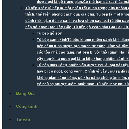
được gọi là gỗ trung gian.Có thể bạn sẽ rất thắc 
Tủ bếp khác
Tủ bếp là một phần rất quan trọng của không 
thích, thể hiện phong cách của gia chủ. Tủ bếp là một kh
dành thời gian để so sánh và lựa chọn các loại tủ bếp sao
bếp gỗ Xoan Đào Tây Bắc, Tủ bếp gỗ xoan đào Gia Lai, Tủ
Tủ bếp gỗ sơn
Tủ bếp cánh kính
Tủ bếp khung nhôm cánh kính đang 
bếp cánh kính được tạo thành từ cánh, kính và tấ
các tòa nhà cao tầng, rất bền bỉ với thời gian. Ha
vậy người ta quen gọi là tủ bếp khung nhôm cánh k
Tủ bếp inox
Gỗ tự nhiên vốn được coi là loại vật li
hay bị co ngót, cong vênh. Chính vì vậy , sự ra đời
không gian sáng bóng, có khả năng chống ăn mòn, mố
có những nhược điểm nhất định. Tủ bếp inox khi s
Bảng Giá
Công trình
Tư vấn