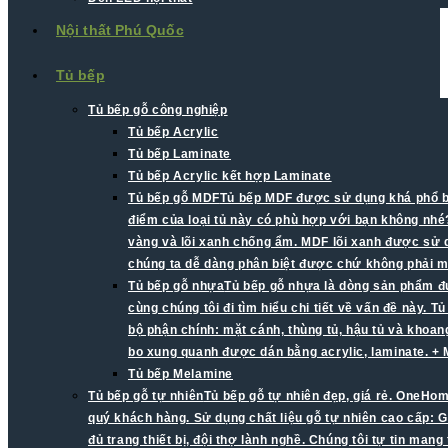
Nội thất Phú Quốc
Tủ bếp
Tủ bếp gỗ công nghiệp
Tủ bếp Acrylic
Tủ bếp Laminate
Tủ bếp Acrylic kết hợp Laminate
Tủ bếp gỗ MDF
Tủ bếp MDF được sử dụng khá phổ biế
điểm của loại tủ này có phù hợp với bạn không nhé?
vàng và lõi xanh chống ẩm. MDF lõi xanh được sử d
chúng ta dễ dàng phân biệt được chứ không phải mà
Tủ bếp gỗ nhựa
Tủ bếp gỗ nhựa là dòng sản phẩm đư
cùng chúng tôi đi tìm hiểu chi tiết về vấn đề này.
bộ phận chính: mặt cánh, thùng tủ, hậu tủ và khoa
bo xung quanh được dán bằng acrylic, laminate. +
Tủ bếp Melamine
Tủ bếp gỗ tự nhiên
Tủ bếp gỗ tự nhiên đẹp, giá rẻ. OneHom
quý khách hàng. Sử dụng chất liệu gỗ tự nhiên cao cấp: G
đủ trang thiết bị, đội thợ lành nghề. Chúng tôi tự tin man