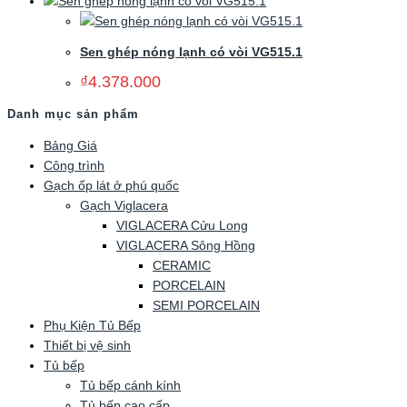
Sen ghép nóng lạnh có vòi VG515.1
₫
4.378.000
Danh mục sản phẩm
Bảng Giá
Công trình
Gạch ốp lát ở phú quốc
Gạch Viglacera
VIGLACERA Cửu Long
VIGLACERA Sông Hồng
CERAMIC
PORCELAIN
SEMI PORCELAIN
Phụ Kiện Tủ Bếp
Thiết bị vệ sinh
Tủ bếp
Tủ bếp cánh kính
Tủ bếp cao cấp