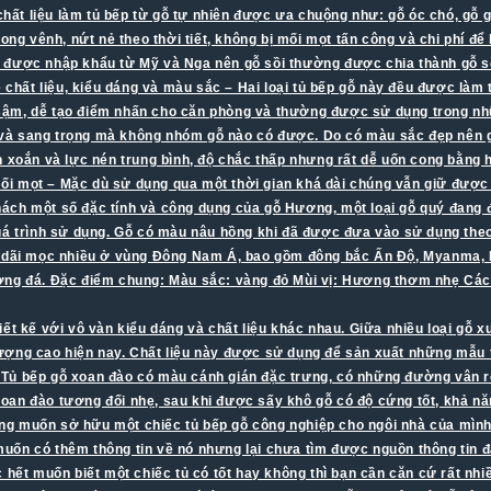
 chất liệu làm tủ bếp từ gỗ tự nhiên được ưa chuộng như: gỗ óc chó, gỗ
bị cong vênh, nứt nẻ theo thời tiết, không bị mối mọt tấn công và chi phí
được nhập khẩu từ Mỹ và Nga nên gỗ sồi thường được chia thành gỗ sồi 
ề chất liệu, kiểu dáng và màu sắc – Hai loại tủ bếp gỗ này đều được làm
ậm, dễ tạo điểm nhấn cho căn phòng và thường được sử dụng trong nhữn
à sang trọng mà không nhóm gỗ nào có được. Do có màu sắc đẹp nên gỗ 
n xoắn và lực nén trung bình, độ chắc thấp nhưng rất dễ uốn cong bằng 
i mọt – Mặc dù sử dụng qua một thời gian khá dài chúng vẫn giữ được 
hách một số đặc tính và công dụng của gỗ Hương, một loại gỗ quý đang 
uá trình sử dụng. Gỗ có màu nâu hồng khi đã được đưa vào sử dụng theo 
g dãi mọc nhiều ở vùng Đông Nam Á, bao gồm đông bắc Ấn Độ, Myanma, L
ương đá. Đặc điểm chung: Màu sắc: vàng đỏ Mùi vị: Hương thơm nhẹ Cá
iết kế với vô vàn kiểu dáng và chất liệu khác nhau. Giữa nhiều loại gỗ 
t lượng cao hiện nay. Chất liệu này được sử dụng để sản xuất những mẫu 
n. Tủ bếp gỗ xoan đào có màu cánh gián đặc trưng, có những đường vân r
Gỗ Xoan đào tương đối nhẹ, sau khi được sấy khô gỗ có độ cứng tốt, khả
g muốn sở hữu một chiếc tủ bếp gỗ công nghiệp cho ngôi nhà của mình
ốn có thêm thông tin về nó nhưng lại chưa tìm được nguồn thông tin đán
hết muốn biết một chiếc tủ có tốt hay không thì bạn cần căn cứ rất nhiề