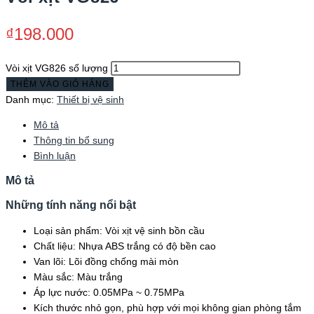
₫
198.000
Vòi xịt VG826 số lượng
THÊM VÀO GIỎ HÀNG
Danh mục:
Thiết bị vệ sinh
Mô tả
Thông tin bổ sung
Bình luận
Mô tả
Những tính năng nổi bật
Loại sản phẩm: Vòi xịt vệ sinh bồn cầu
Chất liệu: Nhựa ABS trắng có độ bền cao
Van lõi: Lõi đồng chống mài mòn
Màu sắc: Màu trắng
Áp lực nước: 0.05MPa ~ 0.75MPa
Kích thước nhỏ gọn, phù hợp với mọi không gian phòng tắm