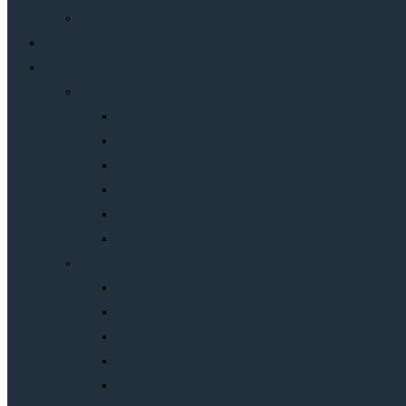
Đèn LED nội thât
Nội thất Phú Quốc
Tủ bếp
Tủ bếp gỗ công nghiệp
Tủ bếp Acrylic
Tủ bếp Laminate
Tủ bếp Acrylic kết hợp Laminate
Tủ bếp gỗ MDF
Tủ bếp gỗ nhựa
Tủ bếp Melamine
Tủ bếp gỗ tự nhiên
Tủ bếp gỗ sồi
Tủ bếp gỗ óc chó
Tủ bếp gỗ hương
Tủ bếp gỗ xoan đào
Tủ bếp gỗ veneer