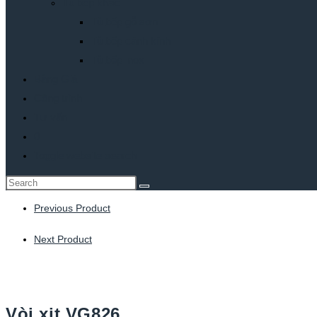
Tủ bếp khác
Tủ bếp gỗ sơn
Tủ bếp cánh kính
Tủ bếp inox
Bảng Giá
Công trình
Tư vấn
0
Toggle website search
Previous Product
Next Product
Vòi xịt VG826