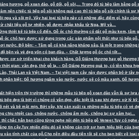
 giáng hương, gỗ xoan đào, gỗ dổi, gỗ sồi,… Trong đó tủ bếp làm bằng gỗ
 để làm nên chiếc tủ bếp gỗ sồi không quá cao thì tủ bếp gỗ sồi chính là 
nga và sồi mỹ. Vậy hai loại tủ bếp này có những đặc điểm gì, hãy cùn
 từ chất liệu gỗ tự nhiên, gỗ được nhập khẩu từ Nga, Mỹ và…
g thiết kế tủ bếp cổ điển. Gỗ óc chó thường có dát gỗ màu kem, tâm g
óc chó hay được sử dụng trong các sản phẩm nội thất như tủ bếp gỗ, 
hơi nước. Độ bền: – Tâm gỗ có khả năng kháng sâu, là một trong những l
độ bền và vẻ đẹp vốn có ban đầu. – Chất lượng gỗ óc chó tốt…
được cơ sở triển khai cho khách hàng. Gỗ Giáng Hương hay gỗ Hương là
thời gian: vân đẹp, thớ gỗ lạ. – Gỗ Giáng Hương quả to, có tên khoa h
ào, Thái Lan và Việt Nam. – Tại việt nam cây này được phân bố ở tây
ch phân biệt: Gỗ hương ngâm vào nước, nước sẽ có mầu xanh. Gỗ hươn
xuất hiện trên thị trường thì những mẫu tủ bếp gỗ xoan đào vẫn là sự l
tủ bếp đẹp là bởi vì chúng có vân đẹp, đặc biệt là sau khi được xử lý k
õ nét và bề mặt mịn. Bởi vậy, khi sản xuất ra những mẫu tủ bếp có vẻ đẹ
 năng chịu nhiệt cao, chống nước, chống ẩm mốc, chống lại sự xâm hại…
 thì chắc hẳn bạn cũng từng nghe nói đến tủ bếp gỗ Veneer.Tuy có ngh
g tin cậy.Tuy nhiên điều đó sẽ không cản trở sự ham hiểu biết của bạn 
u vào tính chất của gỗ.Cho nên điều đầu tiên tôi sẽ cho bạn biết về loại