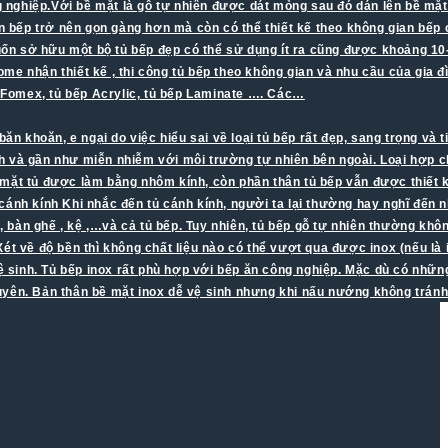
ông nghiệp.Với bề mặt là gỗ tự nhiên được dát mỏng sau đó dán lên bề m
n bếp trở nên gọn gàng hơn mà còn có thể thiết kế theo không gian bếp c
muốn sở hữu một bộ tủ bếp đẹp có thể sử dụng ít ra cũng được khoảng 10
me nhận thiết kế , thi công tủ bếp theo không gian và nhu cầu của gia đ
a Fomex, tủ bếp Acrylic, tủ bếp Laminate …. Các…
khoăn, e ngại do việc hiểu sai về loại tủ bếp rất đẹp, sang trọng và ti
nh và gần như miễn nhiễm với môi trường tự nhiên bên ngoài. Loại hợp
à mặt tủ được làm bằng nhôm kính, còn phần thân tủ bếp vẫn được thiết k
cánh kính Khi nhắc đến tủ cánh kính, người ta lại thường hay nghĩ đến 
áo, bàn ghế , kệ ,…và cả tủ bếp. Tuy nhiên, tủ bếp gỗ tự nhiên thường k
 Xét về độ bền thì không chất liệu nào có thể vượt qua được inox (nếu là
vệ sinh. Tủ bếp inox rất phù hợp với bếp ăn công nghiệp. Mặc dù có nhữ
xuyên. Bản thân bề mặt inox dễ vệ sinh nhưng khi nấu nướng không trá