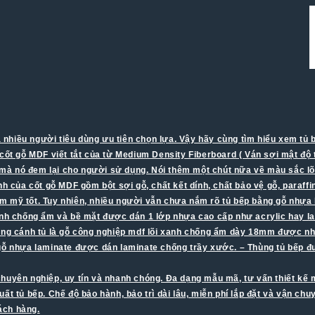
nhiều người tiêu dùng ưu tiên chọn lựa. Vậy hãy cùng tìm hiểu xem tủ b
cốt gỗ MDF viết tắt của từ Medium Density Fiberboard ( Ván sợi mật độ t
à nó đem lại cho người sử dụng. Nói thêm một chút nữa về màu sắc lõi
 của cốt gỗ MDF gồm bột sợi gỗ, chất kết dính, chất bảo vệ gỗ, paraff
ẩm mỹ tốt. Tuy nhiên, nhiều người vẫn chưa nắm rõ tủ bếp bằng gỗ nhựa
i xanh chống ẩm và bề mặt được dán 1 lớp nhựa cao cấp như acrylic hay l
rong cánh tủ là gỗ công nghiệp mdf lõi xanh chống ẩm dày 18mm được nh
i gỗ nhựa laminate được dán laminate chống trầy xước. – Thùng tủ bếp 
chuyên nghiệp, uy tín và nhanh chóng. Đa dạng mẫu mã, tư vấn thiết kế mi
 tủ bếp. Chế độ bảo hành, bảo trì dài lâu, miễn phí lắp đặt và vận chu
hách hàng.