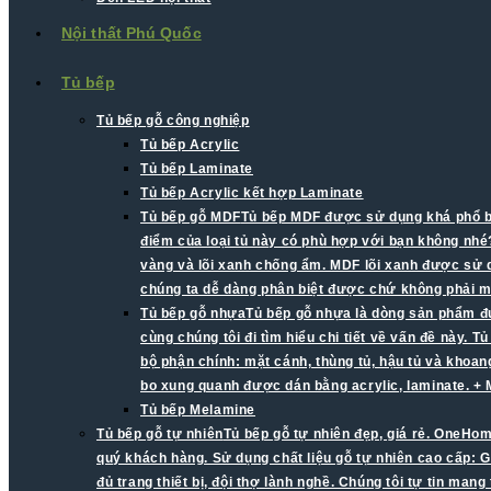
Nội thất Phú Quốc
Tủ bếp
Tủ bếp gỗ công nghiệp
Tủ bếp Acrylic
Tủ bếp Laminate
Tủ bếp Acrylic kết hợp Laminate
Tủ bếp gỗ MDF
Tủ bếp MDF được sử dụng khá phổ biế
điểm của loại tủ này có phù hợp với bạn không nhé?
vàng và lõi xanh chống ẩm. MDF lõi xanh được sử d
chúng ta dễ dàng phân biệt được chứ không phải mà
Tủ bếp gỗ nhựa
Tủ bếp gỗ nhựa là dòng sản phẩm đư
cùng chúng tôi đi tìm hiểu chi tiết về vấn đề này.
bộ phận chính: mặt cánh, thùng tủ, hậu tủ và khoa
bo xung quanh được dán bằng acrylic, laminate. +
Tủ bếp Melamine
Tủ bếp gỗ tự nhiên
Tủ bếp gỗ tự nhiên đẹp, giá rẻ. OneHom
quý khách hàng. Sử dụng chất liệu gỗ tự nhiên cao cấp: G
đủ trang thiết bị, đội thợ lành nghề. Chúng tôi tự tin man