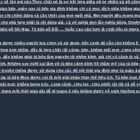
mắc về tên gọi này.Thực chất nó là sự kết hợp giữa gỗ tự nhiên và gỗ c
gian bếp, ngày nay tủ bếp gia đình không chỉ có mục đích giúp không gia
oản chi chính đáng và cần thiết của mọi ngôi nhà. Mọi người đều mong 
 cho phù hợp nhất là rất đáng giá, cả về nghĩa đen lẫn nghĩa bóng. OneHo
 bếp gỗ Sồi Nga, Tủ bếp gỗ Dổi,…. hoặc cao cấp hơn là chất liệu tủ nhự
được nhiều người lựa chọn và sử dụng, bên cạnh đó vẫn còn không ít băn 
m hợp kim nhôm, đây là hợp chất rất cứng, bền, không mối mọt, cong vê
i là, đây không phải tủ bếp làm nguyên từ nhôm kính, mà chỉ có cánh tủ v
ính. Những suy nghĩ sai lầm về tủ bếp cánh kính Về thẩm mỹ của tủ bếp 
ệu truyền thống được sử dụng cho các đồ nội thất gia đình như tủ quần 
 của tủ bếp iNox được coi là một giải pháp thay thế hữu ích. Tủ bếp inox
i mọt; không bong tróc, cong vênh, chịu lực, chịu nhiệt rất tốt và dễ 
ử dụng một thời gian dài dễ bị loang ố nếu không được vệ sinh thường 