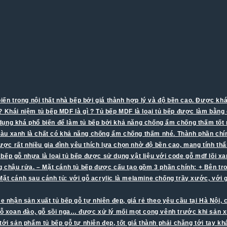
n trong nội thất nhà bếp bởi giá thành hợp lý và độ bền cao. Được khá 
 Khái niệm tủ bếp MDF là gì ? Tủ bếp MDF là loại tủ bếp được làm bằng 
ụng khá phổ biến để làm tủ bếp bởi khả năng chống ẩm chống thấm tốt m
u xanh là chất có khả năng chống ẩm chống thấm nhé. Thành phần chính
ợc rất nhiều gia đình yêu thích lựa chọn nhờ độ bền cao, mang tính th
 Tủ bếp gỗ nhựa là loại tủ bếp được sử dụng vật liệu với code gỗ mdf lõ
ng chậu rửa. – Mặt cánh tủ bếp được cấu tạo gồm 3 phần chính: + Bên t
 Mặt cánh sau cánh tủ: với gỗ acrylic là melamine chống trầy xước, vớ
e nhận sản xuất tủ bếp gỗ tự nhiên đẹp, giá rẻ theo yêu cầu tại Hà Nội, 
ỗ xoan đào, gỗ sồi nga… được xử lý mối mọt cong vênh trước khi sản xuất
g tới sản phẩm tủ bếp gỗ tự nhiên đẹp, tốt giá thành phải chăng tới tay k