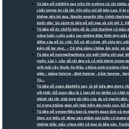
Tủ bếp gỗ sồi
Hiện nay trên thị trường có rất nhiều
chất lượng lại rất tốt. Với tiêu chí độ bền cao, ít 
không nên bỏ qua. Nguồn nguyên liệu chính thường 
dưới đây. So sánh tủ bếp gỗ sồi nga và sồi mỹ 1. V
Tủ bếp gỗ óc chó
Tủ bếp gỗ óc chó thường có màu s
sóng hoặc cuộn xoáy tạo những đốm hình đẹp mắt v
điểm của gỗ óc chó: Gỗ có độ cứng ,độ chịu lực uố
kiện dễ hư mục. – Có khả năng chống ẩm mốc và mố
Tủ bếp gỗ hương
OneHome xin giới thiệu với quý k
nước Lào ), vân gỗ rất đẹp và có mùi thơm trong q
một loài cây thuộc họ Đậu, chúng sinh trưởng rộn
gồm : giáng hương , đinh hương , trầm hương , h
Tủ…
Tủ bếp gỗ xoan đào
Hiện nay, tủ kệ bếp đẹp được th
nội thất. Gỗ xoan đào là 1 loại gỗ tự nhiên có chấ
thành rất tốt, khá hợp túi tiền của đa số người dâ
trí trong không gian nội thất hiện đại ngày nay. 
Tủ bếp gỗ veneer
Nếu bạn là người quan tâm và mon
thực sự hiểu về dòng sản phẩm này,luôn có mong mu
những thắc mắc chưa biết về loại tủ bếp này. Trước 