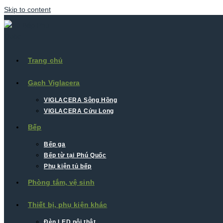
Skip to content
Trang chủ
Gạch Viglacera
VIGLACERA Sông Hồng
VIGLACERA Cửu Long
Bếp
Bếp ga
Bếp từ tại Phú Quốc
Phụ kiện tủ bếp
Phòng tắm, vệ sinh
Thiết bị, phụ kiện khác
Đèn LED nội thât