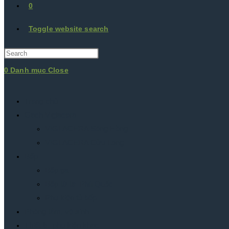
0
Toggle website search
0
Danh mục
Close
Trang chủ
Gạch Viglacera
VIGLACERA Sông Hồng
VIGLACERA Cửu Long
Bếp
Bếp ga
Bếp từ tại Phú Quốc
Phụ kiện tủ bếp
Phòng tắm, vệ sinh
Thiết bị, phụ kiện khác