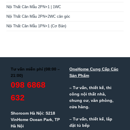
Nội Thất Căn Mẫu 2PN+1 | 1WC
Nội Thất Căn Mẫu 2PN+2WC căn góc
Nội Thất Căn Mẫu 1PN+1 (Cơ Bản)
Tư vấn miễn phí (08:00 –
OneHome Cung Cấp Các
21:00)
Sản Phẩm
098 6868
– Tư vấn, thiết kế, thi
công nội thất nhà,
632
chung cư, văn phòng,
cửa hàng.
Shoroom Hà Nội: S218
– Tư vấn, thiết kế, lắp
VinHome Ocean Park, TP
đặt tủ bếp
Hà Nội