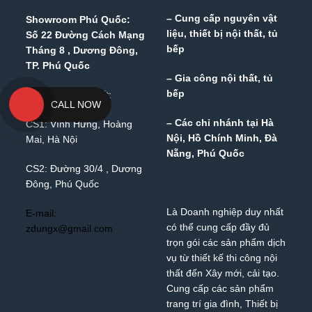
– Cung cấp nguyên vật
Showroom Phú Quốc:
liệu, thiết bị nội thất, tủ
Số 22 Đường Cách Mạng
bếp
Tháng 8 , Dương Đông,
TP. Phú Quốc
– Gia công nội thất, tủ
bếp
Nhà Máy Sản Xuất:
CALL NOW
– Các chỉ nhánh tại Hà
CS1: Vĩnh Hưng, Hoàng
Nội, Hồ Chính Minh, Đà
Mai, Hà Nội
Nẵng, Phú Quốc
CS2: Đường 30/4 , Dương
Đông, Phú Quốc
Là Doanh nghiệp duy nhất
E-mail:
có thể cung cấp đầy đủ
zdungx@gmail.com
trọn gói các sản phẩm dịch
vụ từ thiết kế thi công nội
thất đến Xây mới, cải tạo.
Cung cấp các sản phẩm
trang trí gia đình, Thiết bị